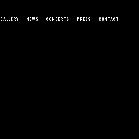
GALLERY
NEWS
CONCERTS
PRESS
CONTACT
HOME
BIOGRAPHY
VIDEO
GALLERY
NEWS
CONCERTS
PRESS